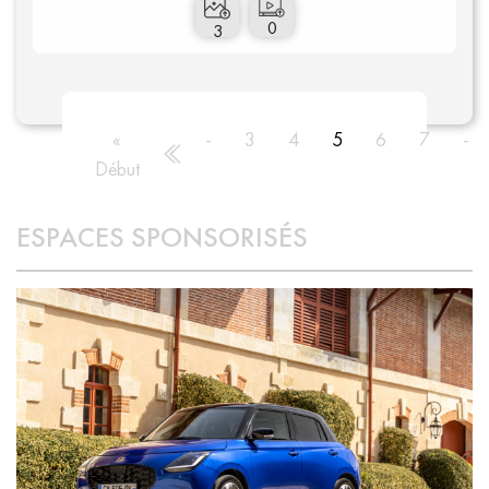
0
3
Qui sommes-nous ?
«
-
3
4
5
6
7
-
Début
ESPACES SPONSORISÉS