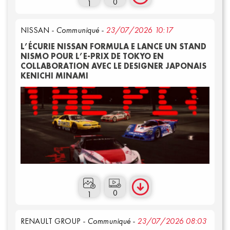
0
1
NISSAN
- Communiqué -
23/07/2026 10:17
L’ÉCURIE NISSAN FORMULA E LANCE UN STAND
NISMO POUR L’E-PRIX DE TOKYO EN
COLLABORATION AVEC LE DESIGNER JAPONAIS
KENICHI MINAMI
Vidéos
0
1
RENAULT GROUP
- Communiqué -
23/07/2026 08:03