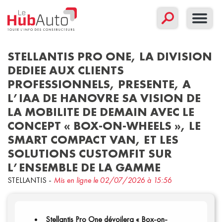
STELLANTIS PRO ONE, LA DIVISION
DEDIEE AUX CLIENTS
PROFESSIONNELS, PRESENTE, A
Concept
Corporate
Nouveau modèle
L’IAA DE HANOVRE SA VISION DE
LA MOBILITE DE DEMAIN AVEC LE
Sport
CONCEPT « BOX-ON-WHEELS », LE
Filtrer par date
SMART COMPACT VAN, ET LES
Communiqués
SOLUTIONS CUSTOMFIT SUR
L’ENSEMBLE DE LA GAMME
STELLANTIS
-
Mis en ligne le 02/07/2026 à 15:56
Stellantis Pro One dévoilera « Box-on-