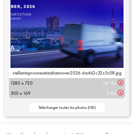
stellantisprooneatiaahannover2026-6a462c32c5c08.jpg
1280 x 720
161 Ko
300 x 169
9 Ko