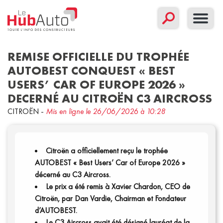
REMISE OFFICIELLE DU TROPHÉE
AUTOBEST CONQUEST « BEST
USERS’ CAR OF EUROPE 2026 »
Concept
Corporate
Nouveau modèle
DECERNÉ AU CITROËN C3 AIRCROSS
Sport
CITROËN
-
Mis en ligne le 26/06/2026 à 10:28
Filtrer par date
Communiqués
Citroën a officiellement reçu le trophée
AUTOBEST « Best Users’ Car of Europe 2026 »
décerné au C3 Aircross.
Le prix a été remis à Xavier Chardon, CEO de
Citroën, par Dan Vardie, Chairman et Fondateur
d’AUTOBEST.
Le C3 Aircross avait été désigné lauréat de la