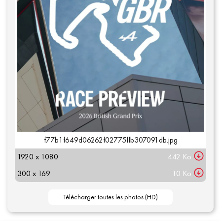
f77b1f649d06262f02775ffb307091db.jpg
1920 x 1080
442 Ko
300 x 169
10 Ko