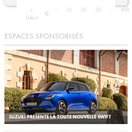
«
-
10
20
30
-
408
Début
ESPACES SPONSORISÉS
SUZUKI PRESENTE LA TOUTE NOUVELLE SWIFT