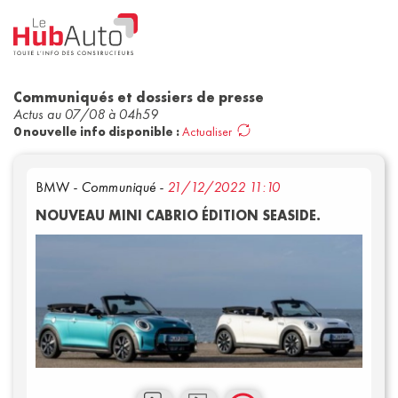
Communiqués et dossiers de presse
Actus au
07/08 à 04h59
0
nouvelle
info
disponible
:
Actualiser
Concept
Corpo
BMW
- Communiqué -
21/12/2022 11:10
Filtrer par date
NOUVEAU MINI CABRIO ÉDITION SEASIDE.