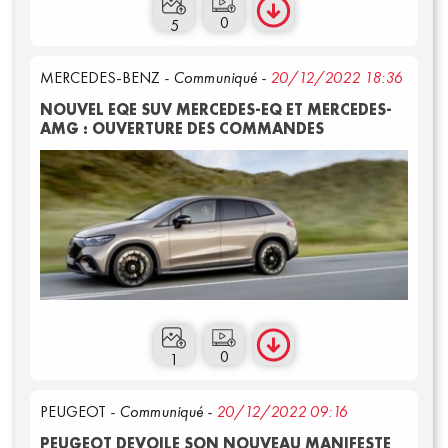
Communiqués
0
5
MERCEDES-BENZ
- Communiqué -
20/12/2022 18:36
NOUVEL EQE SUV MERCEDES-EQ ET MERCEDES-
AMG : OUVERTURE DES COMMANDES
0
1
PEUGEOT
- Communiqué -
20/12/2022 09:16
PEUGEOT DEVOILE SON NOUVEAU MANIFESTE