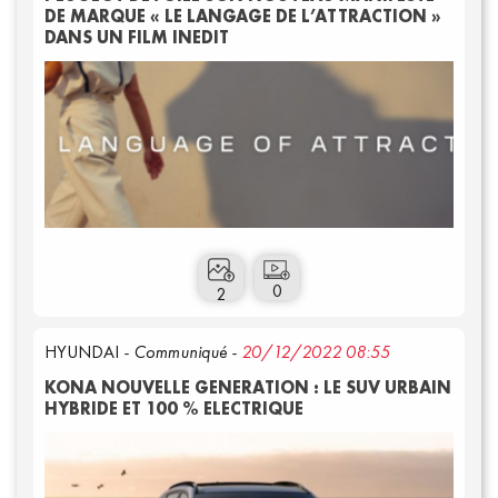
DE MARQUE « LE LANGAGE DE L’ATTRACTION »
DANS UN FILM INEDIT
0
2
HYUNDAI
- Communiqué -
20/12/2022 08:55
Vidéos
KONA NOUVELLE GENERATION : LE SUV URBAIN
HYBRIDE ET 100 % ELECTRIQUE