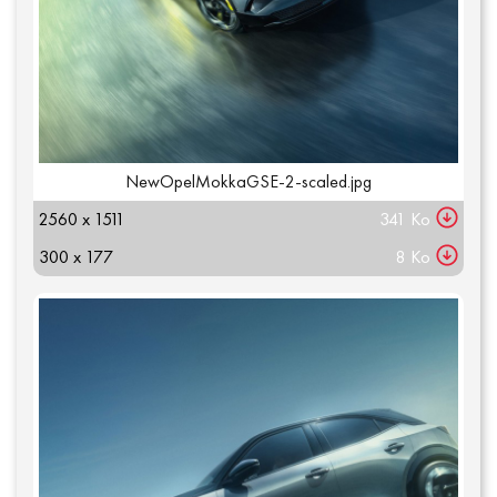
NewOpelMokkaGSE-2-scaled.jpg
2560 x 1511
341 Ko
300 x 177
8 Ko