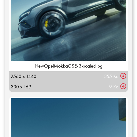
Qui sommes-nous ?
NewOpelMokkaGSE-3-scaled.jpg
2560 x 1440
355 Ko
300 x 169
9 Ko