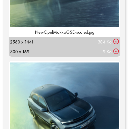
NewOpelMokkaGSE-scaled.jpg
2560 x 1441
384 Ko
300 x 169
9 Ko