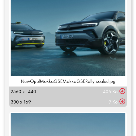
NewOpelMokkaGSEMokkaGSERally-scaled.jpg
2560 x 1440
406 Ko
300 x 169
9 Ko