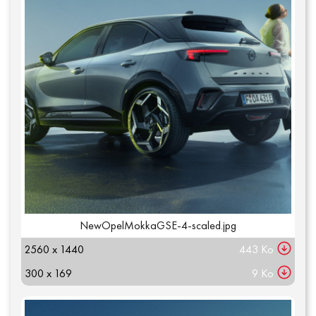
NewOpelMokkaGSE-4-scaled.jpg
2560 x 1440
443 Ko
300 x 169
9 Ko