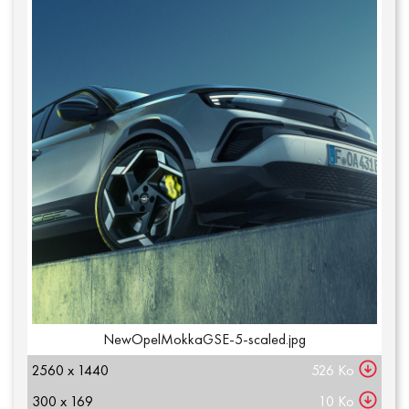
NewOpelMokkaGSE-5-scaled.jpg
2560 x 1440
526 Ko
300 x 169
10 Ko