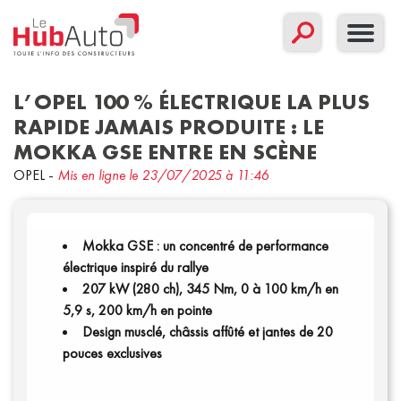
L’OPEL 100 % ÉLECTRIQUE LA PLUS
RAPIDE JAMAIS PRODUITE : LE
MOKKA GSE ENTRE EN SCÈNE
Concept
Corporate
Nouveau modèle
OPEL
-
Mis en ligne le 23/07/2025 à 11:46
Sport
Mokka GSE : un concentré de performance
Filtrer par date
électrique inspiré du rallye
207 kW (280 ch), 345 Nm, 0 à 100 km/h en
5,9 s, 200 km/h en pointe
Design musclé, châssis affûté et jantes de 20
pouces exclusives