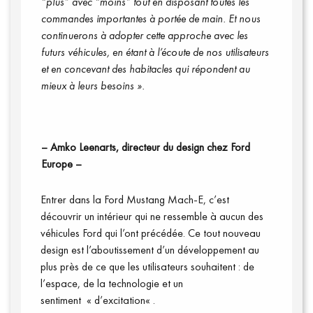
“plus” avec “moins” tout en disposant toutes les
commandes importantes à portée de main. Et nous
continuerons à adopter cette approche avec les
futurs véhicules, en étant à l’écoute de nos utilisateurs
et en concevant des
hab
itacles
qui répondent au
mieux à leurs besoins ».
–
Amko
Leenarts
, directeur du design chez Ford
Europe –
Entrer dans la Ford Mustang
Mach-E
, c’est
découvrir un intérieur qui ne ressemble à aucun des
véhicules Ford qui l’ont précédée.
C
e tout nouveau
design est l’aboutissement d’un
développement au
plus près de ce que les utilisateurs s
ouhaitent
: de
l’e
space,
de la
technologie et
un
sentiment
«
d’e
xcitation
« .