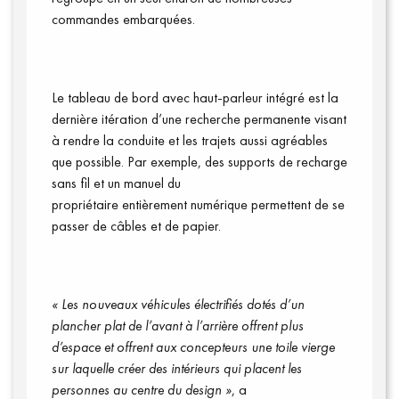
commandes embarquées.
Le tableau de bord avec haut-parleur intégré est la
dernière itération d’une recherche permanente visant
à rendre la conduite et le
s trajets
aussi agréables
que possible. Par exemple, des
support
s de recharge
sans fil et un manuel du
propriétaire
entièrement
numérique permettent de se
passer de câbles et de papier.
« Les nouveaux véhicules électrifiés dotés d’un
Annuaire presse
plancher plat de l’avant à l’arrière offrent plus
d’espace et offrent aux concepteurs une toile vierge
sur laquelle créer des intérieurs qui placent les
personnes au centre du design »
, a