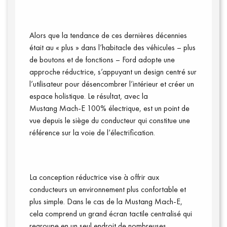
Alors que la tendance de ces dernières décennies
était au « plus » dans l
’habitacle
des v
éhicul
es – plus
de boutons
et
de
fonctions
– Ford adopte une
approche réductrice,
s’appuyant
un design centré sur
Vidéos
l’
utilisateur
pour désencombrer l’intérieur et créer un
espace holistique.
Le résultat, avec la
Mustang
Mach-E
100%
électrique, est un
point d
e
vue depuis le siège du conducteur qui constitue une
référence sur la voie de l’électrification.
La conception réductrice vise à offrir aux
conducteurs un environnement plus confortable et
plus simple. Dans le cas de la Mustang
Mach-E
,
cela comprend un grand écran tactile centralisé qui
regroupe en un seul endroit de nombreuses