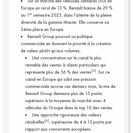
Sur un marché des véhicules utilitaires (VU) en
Europe en recul de 13 %, Renault baisse de 29 %
Annuaire presse
er
au 1
semestre 2025, dans l’attente de la pleine
diversité de la gamme Master. Elle conserve sa
2ème place en Europe.
Renault Group poursuit sa politique
commerciale en donnant la priorité à la création
de valeur plutôt qu’aux volumes,
Une concentration sur le canal le plus
rentable des ventes à clients particuliers qui
[3]
représente plus de 56 % des ventes
. Sur ce
canal en Europe qui subit une pression
commerciale accrue ces derniers mois, le mix de
Renault Group demeure plus de 15 points
supérieurs à la moyenne du marché avec 4
véhicules du Groupe dans le top 10 des ventes.
Connexion
Une approche rigoureuse des valeurs
[4]
résiduelles
, supérieures de 4 à 13 points par
rapport aux concurrents européens.