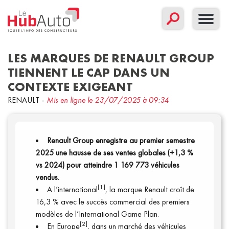
LES MARQUES DE RENAULT GROUP
TIENNENT LE CAP DANS UN
CONTEXTE EXIGEANT
Concept
Corporate
Nouveau modèle
RENAULT
-
Mis en ligne le 23/07/2025 à 09:34
Sport
Communiqués
Renault Group enregistre au premier semestre
Filtrer par date
2025 une hausse de ses ventes globales (+1,3 %
vs 2024) pour atteindre 1 169 773 véhicules
vendus.
[1]
A l’international
, la marque Renault croît de
16,3 % avec le succès commercial des premiers
modèles de l’International Game Plan.
[2]
En Europe
, dans un marché des véhicules