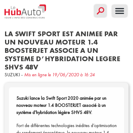
LA SWIFT SPORT EST ANIMEE PAR
UN NOUVEAU MOTEUR 1.4
BOOSTERJET ASSOCIE A UN
Concept
Corporate
Nouveau modèle
SYSTEME D’HYBRIDATION LEGERE
SHVS 48V
Sport
SUZUKI
-
Mis en ligne le 19/06/2020 à 16:24
Filtrer par date
Suzuki lance la Swift Sport 2020 animée par un
nouveau moteur 1.4 BOOSTERJET associé à un
Communiqués
système d’hybridation légère SHVS 48V.
Fort de différentes technologies inédites d’optimisation
du rendement énergétique, le nouveau moteur 1.4