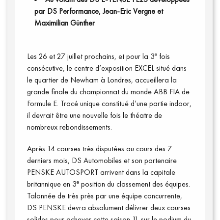
par DS Performance, Jean-Eric Vergne et
Maximilian Günther
e
Les 26 et 27 juillet prochains, et pour la 3
fois
consécutive, le centre d’exposition EXCEL situé dans
le quartier de Newham à Londres, accueillera la
grande finale du championnat du monde ABB FIA de
Vidéos
Formule E. Tracé unique constitué d’une partie indoor,
il devrait être une nouvelle fois le théatre de
nombreux rebondissements.
Après 14 courses très disputées au cours des 7
derniers mois, DS Automobiles et son partenaire
PENSKE AUTOSPORT arrivent dans la capitale
e
britannique en 3
position du classement des équipes.
Talonnée de très près par une équipe concurrente,
DS PENSKE devra absolument délivrer deux courses
solides pour achever cette saison 11 sur le podium du