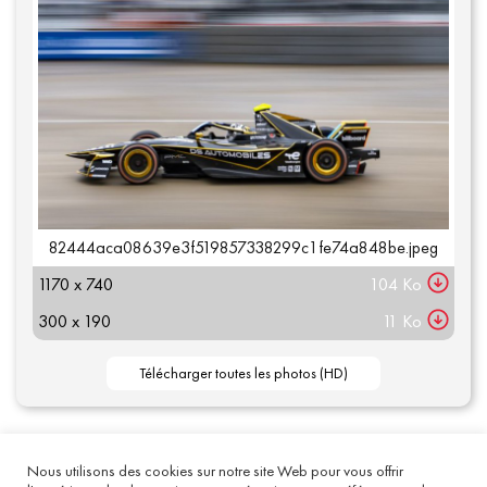
82444aca08639e3f519857338299c1fe74a848be.jpeg
1170 x 740
104 Ko
300 x 190
11 Ko
Nous utilisons des cookies sur notre site Web pour vous offrir
Mentions légales
- 2020 acommauto