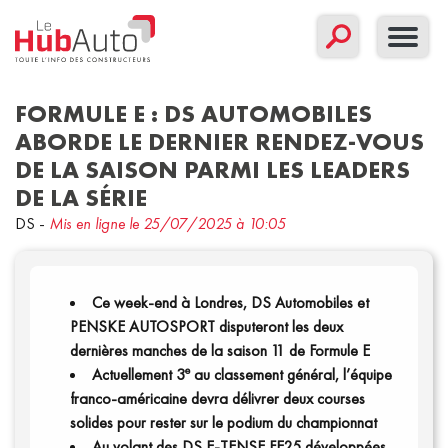
FORMULE E : DS AUTOMOBILES
ABORDE LE DERNIER RENDEZ-VOUS
DE LA SAISON PARMI LES LEADERS
Concept
Corporate
Nouveau modèle
DE LA SÉRIE
Sport
DS
-
Mis en ligne le 25/07/2025 à 10:05
Communiqués
Filtrer par date
Ce week-end à Londres, DS Automobiles et
PENSKE AUTOSPORT disputeront les deux
dernières manches de la saison 11 de Formule E
e
Actuellement 3
au classement général, l’équipe
franco-américaine devra délivrer deux courses
solides pour rester sur le podium du championnat
Au volant des DS E-TENSE FE25 développées