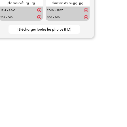
johannesneft-jpg..jpg
christianstrube-jpg..jpg
1714 x 2560
2560 x 1707
201 x 300
300 x 200