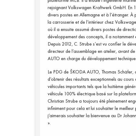
plateforme MEB. Il a étudié l’ingénierie mari
rejoignant Volkswagen Kraftwerk GmbH. En 19
divers postes en Allemagne et à l’étranger. À 
la carrosserie et de l’intérieur chez Volksw
où il a ensuite assumé divers postes de directi
développement des concepts, il a notamment 
Depuis 2012, C. Strube s’est vu confier le d
directeur de l’assemblage en atelier, avant 
AUTO en charge du développement technique
Le PDG de ŠKODA AUTO, Thomas Schäfer, a d
d’obtenir des résultats exceptionnels au cours
véhicules importants tels que la huitième gén
véhicule 100% électrique basé sur la platef
Christian Strube a toujours été pleinement e
infiniment pour cela et lui souhaiter le meille
j’aimerais souhaiter la bienvenue au Dr Johanne
».