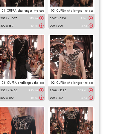
01_CUPRA-challenges-the-codes-of-design-with-MAM-at-Paris-Fashion-Week__HQ.jpg
03_CUPRA-challenges-the-codes-of-design-with-MAM-at-
2324 x 1307
513 Ko
3542 x 5310
1 Mo
300 x 169
15 Ko
200 x 300
15 Ko
06_CUPRA-challenges-the-codes-of-design-with-MAM-at-Paris-Fashion-Week__HQ.jpg
02_CUPRA-challenges-the-codes-of-design-with-MAM-at-
2324 x 3486
950 Ko
2308 x 1298
569 Ko
200 x 300
18 Ko
300 x 169
16 Ko