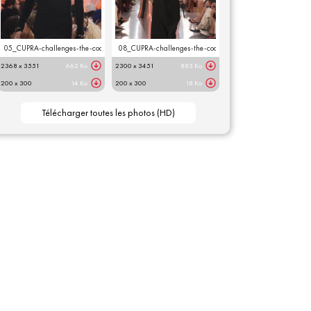
05_CUPRA-challenges-the-codes-of-design-with-MAM-at-Paris-Fashion-Week__HQ.jpg
08_CUPRA-challenges-the-codes-of-design-with-MAM-at-
2368 x 3551
662 Ko
2300 x 3451
883 Ko
200 x 300
14 Ko
200 x 300
18 Ko