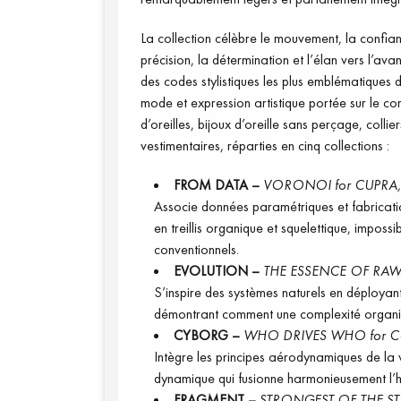
La collection célèbre le mouvement, la confianc
précision, la détermination et l’élan vers l’ava
des codes stylistiques les plus emblématiques de
mode et expression artistique portée sur le c
d’oreilles, bijoux d’oreille sans perçage, colli
vestimentaires, réparties en cinq collections :
FROM DATA –
VORONOI for CUPRA,
Associe données paramétriques et fabricatio
en treillis organique et squelettique, imposs
conventionnels.
EVOLUTION –
THE ESSENCE OF RAW 
S’inspire des systèmes naturels en déployan
démontrant comment une complexité organi
CYBORG –
WHO DRIVES WHO for C
Intègre les principes aérodynamiques de la v
dynamique qui fusionne harmonieusement l’h
FRAGMENT –
STRONGEST OF THE ST