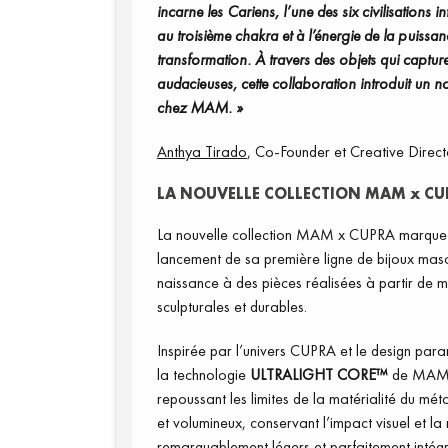
incarne les Cariens, l’une des six civilisations 
au troisième chakra et à l’énergie de la puissan
transformation. À travers des objets qui captu
audacieuses, cette collaboration introduit un n
chez MAM. »
Anthya Tirado
, Co-Founder et Creative Dire
LA NOUVELLE COLLECTION MAM x CU
La nouvelle collection MAM x CUPRA marque u
lancement de sa première ligne de bijoux mas
naissance à des pièces réalisées à partir de m
sculpturales et durables.
Inspirée par l’univers CUPRA et le design para
la technologie
ULTRALIGHT CORE™
de MAM, q
repoussant les limites de la matérialité du mét
et volumineux, conservant l’impact visuel et la 
remarquablement légers et parfaitement intégré