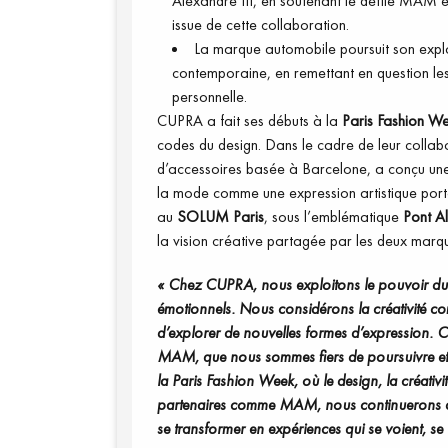
Alexandre III, en soutenant le défilé MAM e
issue de cette collaboration.
La marque automobile poursuit son explor
contemporaine, en remettant en question les
personnelle.
CUPRA a fait ses débuts à la
Paris
Fashion W
codes du design. Dans le cadre de leur coll
d’accessoires basée à Barcelone, a conçu une n
la mode comme une expression artistique portée
au
SOLUM Paris
, sous l’emblématique
Pont Al
la vision créative partagée par les deux marqu
« Chez CUPRA, nous exploitons le pouvoir du de
émotionnels. Nous considérons la créativité c
d’explorer de nouvelles formes d’expression. C
MAM, que nous sommes fiers de poursuivre et d
la Paris Fashion Week, où le design, la créativi
partenaires comme MAM, nous continuerons d’e
se transformer en expériences qui se voient, se r