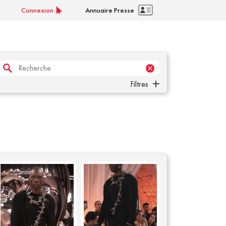
Connexion
Annuaire Presse
Filtres
Concept
Corporate
Nouveau modèle
Sport
Filtrer par date