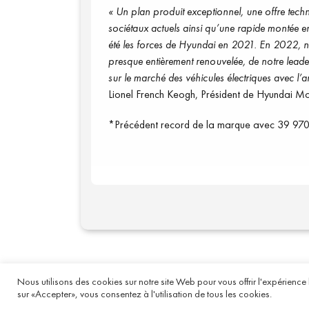
«
Un plan pro
duit exceptionnel, une offre
tech
sociétaux
actuels ainsi qu’une rapide montée e
été les forces de Hyundai en 2021.
En 2022, no
presque
entièr
ement
renouvelée, de notre lead
sur
le marché des véhicules éle
ctriques avec l’
Lionel French Keogh, Président de Hyundai M
*
Précédent
record de la marque avec 39
970
Nous utilisons des cookies sur notre site Web pour vous offrir l'expérience 
Mentions légales
- 2020 
sur «Accepter», vous consentez à l'utilisation de tous les cookies.