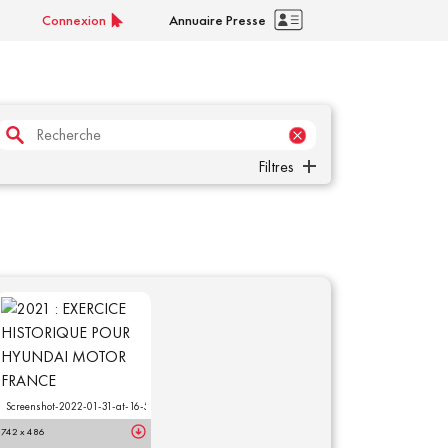
Connexion
Annuaire Presse
Filtres
Concept
Corporate
Nouveau modèle
Sport
Filtrer par date
Screenshot-2022-01-31-at-16-58-14-20220131-HyundaiMotorFrance-Resultats2021-pdf.jpg
742 x 486