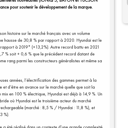
des dernières nouveautés (IONIQ 5, BAYON et TUCSON
France pour soutenir le développement de la marque.
son histoire sur le marché français avec un volume
 une hausse de 30,8 % par rapport à 2020
. Hyundai est
le
r rapport à 2019
*
(+
13,2%).
Autre record
battu en 2021
2,7 % soit + 0,6
% que le précédent record datant de
me rang parmi les constructeurs généralistes et même
sa
ses années, l’électrification des gammes permet à
la
e et d’être en avance sur le marché quelle que soit
la
u mix en 100 % él
ectrique, Hyundai est déjà à 14,9 %.
Un
bride
où Hyundai est le troisième acteur du
marché
 rechargeable (marché
: 8,5 % / Hyundai
: 11,8 %),
et
,3 %).
e a été réalisé dans un contexte d’une grande complexité