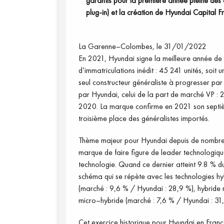
garantis pour la première année pleine 
plug-in) et la création de Hyundai Capital 
La Garenne
–
Colombes, le 31/01/2022
En 2021, Hyundai signe la meilleu
re année de 
d’immatriculations inédit
: 45
241 unités, soit
seul constructeur généraliste à progresser pa
par Hyundai
, celui de la part de marché
VP
: 
2020.
La marque confirme en 2021 son septiè
troisième place des généralistes importés.
Th
ème majeur pour Hyundai depuis de nombreu
marque de faire figure de leader technologiqu
technologie. Quand ce dernier atteint 9.8 % d
schéma qui se répète avec les technologies hy
(marché
: 9,6 % / Hyundai
: 28,9 %), hybride
micro
–
hybride (marché
: 7,6 % / Hyundai
: 31
Cet exercice historique pour Hyundai en Franc