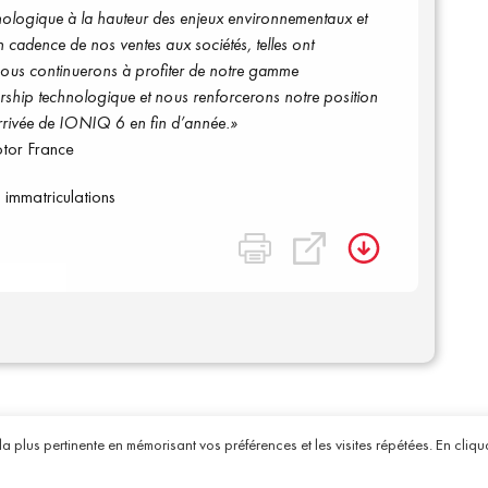
nologique à la hauteur des enjeux
environnementaux
et
n cadence de nos ventes aux sociétés
, telles ont
us continuerons à profiter
de notre gamme
ership technologique et nous renforcerons notre position
arrivée de IONIQ
6 en fin d’année.
»
otor
France
 immatriculations
la plus pertinente en mémorisant vos préférences et les visites répétées. En cliqu
acommauto
Qui sommes-nous ?
-
Nous contacter
Suivez-nou