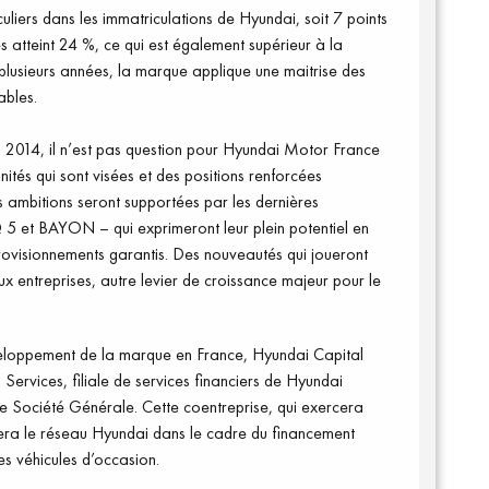
uliers dans les immatriculations de Hyundai, soit 7 points
s atteint 24 %, ce qui est également supérieur à la
plusieurs années, la marque applique une maitrise des
ables.
 2014, il n’est pas question pour Hyun
dai Motor
France
ités qui sont visées et des positions renforcées
s ambitions seront supportées par les dernières
 5 e
t BAYON
–
qui
exprimeront leur plein potentiel en
rovisionnements garantis. Des nouveautés qui
joueront
x entreprises, autre levier de croissance
majeur pour le
eloppement
de la marque en France,
Hyundai
Capital
Services, filiale de services financiers de Hyundai
e Sociét
é Générale. Cette coentreprise, qui exercera
ra le réseau Hyundai dans le cadre du financement
les véhicules d’occasion.