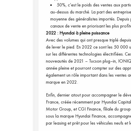
50%, c’est le poids des ventes aux partic
au-dessus du marché. La part des entreprise
moyenne des généralistes importés. Depuis 
canaux de vente en priorisant les plus profit
2022
: Hyundai à pleine puissance
Avec des volumes qui ont presque triplé depuis
de lever le pied. En 2022 ce sont les 50
000 un
sur les différentes technologies électrifiées
. Ce
nouveautés de 2021
–
Tucson plug
–
in, IONIQ
année pleine et pourront compter sur des app
également un rôle important dans les ventes au
marq
ue en 2022.
Enfin, dernier atout pour accompagner
le dév
France, créée récemment par
Hyundai Capital 
Motor Group, et CGI Finance, filiale du group
sous la marque Hyundai Finance, accompagne
par leasing et prêt pour les véhicules neufs et 